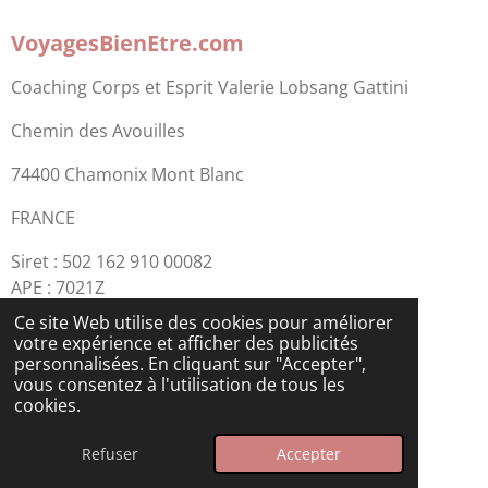
VoyagesBienEtre.com
Coaching Corps et Esprit Valerie Lobsang Gattini
Chemin des Avouilles
74400 Chamonix Mont Blanc
FRANCE
Siret : 502 162 910 00082
APE : 7021Z
Ce site Web utilise des cookies pour améliorer
Rejoins nos réseaux sociaux 😀
votre expérience et afficher des publicités
personnalisées. En cliquant sur "Accepter",
vous consentez à l'utilisation de tous les
F
I
Y
L
W
cookies.
a
n
o
i
h
c
s
u
n
a
e
t
T
k
t
Refuser
Accepter
b
a
u
e
s