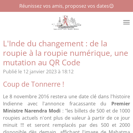
Réunissez vos amis, proposez vos dates😉
Passer
au
contenu
principal
L'Inde du changement : de la
roupie à la roupie numérique, une
mutation au QR Code
Publié le 12 janvier 2023 à 18:12
Coup de Tonnerre !
Le 8 novembre 2016 restera une date clé dans l'histoire
Indienne avec l'annonce fracassante du
Premier
Ministre
Narendra
Modi
: "les billets de 500 et de 1000
roupies actuels n'ont plus de valeur à partir de ce jour
minuit !!! et seront remplacés par des 500 et 2000
disponible dès demain, affichant l'image de Mahatma