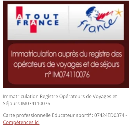
t
t
t
t
a
a
a
a
g
g
g
g
e
e
e
e
r
r
r
r
Immatriculation Registre Opérateurs de Voyages et
Séjours IM074110076
Carte professionnelle Educateur sportif : 07424ED0374 -
Compétences ici