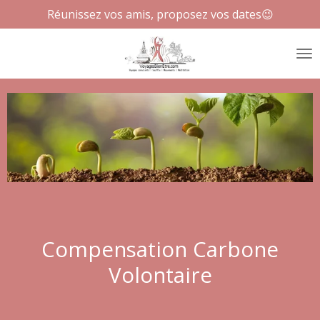
Réunissez vos amis, proposez vos dates😉
Passer
au
contenu
principal
Compensation Carbone
Volontaire