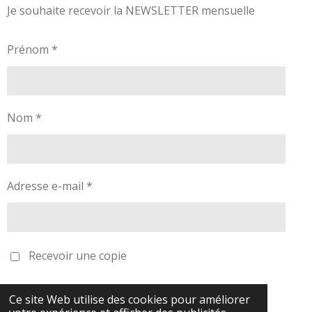
Je souhaite recevoir la NEWSLETTER mensuelle
Prénom *
Nom *
Adresse e-mail *
Recevoir une copie
Envoyer le formulaire
Ce site Web utilise des cookies pour améliorer